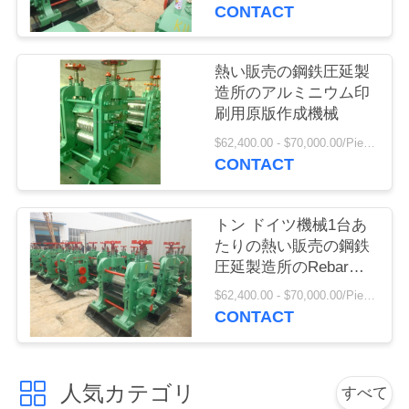
CONTACT
お
問
熱い販売の鋼鉄圧延製
造所のアルミニウム印
い
刷用原版作成機械
合
$62,400.00 - $70,000.00/Pieces
CONTACT
わ
せ
トン ドイツ機械1台あ
たりの熱い販売の鋼鉄
圧延製造所のRebarの
見
価格
$62,400.00 - $70,000.00/Pieces
積
CONTACT
依
頼
人気カテゴリ
すべて