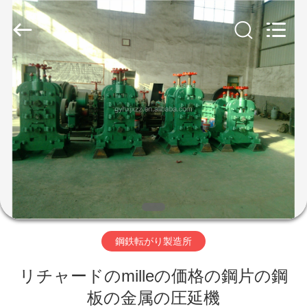
2022
-
2026
Gongyi
Hengxu
Machinery
Manufacture
Co.,
ホ
Ltd..
All
Rights
Reserved.
ー
ム
製
品
鋼鉄転がり製造所
企
リチャードのmilleの価格の鋼片の鋼
業
板の金属の圧延機