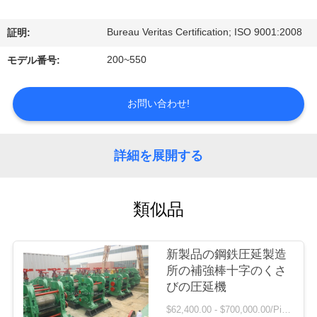
情
報
Bureau Veritas Certification; ISO 9001:2008
証明:
200~550
モデル番号:
会
社
お問い合わせ!
案
詳細を展開する
内
類似品
品
質
新製品の鋼鉄圧延製造
管
所の補強棒十字のくさ
びの圧延機
理
$62,400.00 - $700,000.00/Pieces