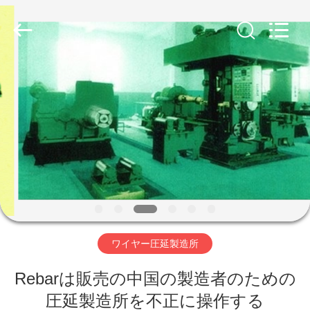
2022
-
2026
Gongyi
Hengxu
Machinery
Manufacture
Co.,
ホ
Ltd..
All
Rights
Reserved.
ー
ム
製
品
ワイヤー圧延製造所
企
Rebarは販売の中国の製造者のための
業
圧延製造所を不正に操作する