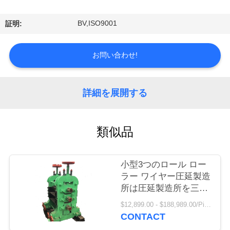
情
報
BV,ISO9001
証明:
会
お問い合わせ!
社
詳細を展開する
案
内
類似品
品
小型3つのロール ロー
質
ラー ワイヤー圧延製造
所は圧延製造所を三倍
管
にする
$12,899.00 - $188,989.00/Pieces
理
CONTACT