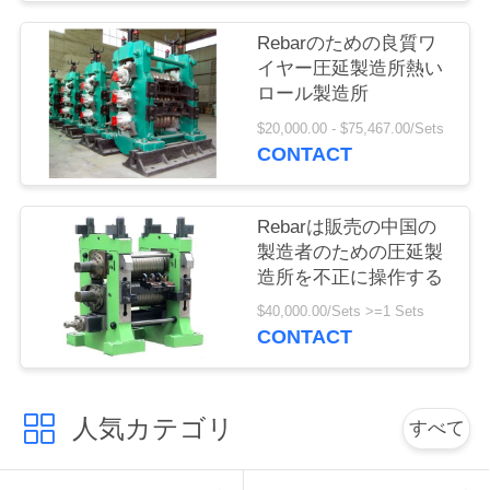
お
Rebarのための良質ワ
イヤー圧延製造所熱い
問
ロール製造所
い
$20,000.00 - $75,467.00/Sets
CONTACT
合
わ
Rebarは販売の中国の
製造者のための圧延製
せ
造所を不正に操作する
$40,000.00/Sets >=1 Sets
見
CONTACT
積
依
人気カテゴリ
すべて
頼