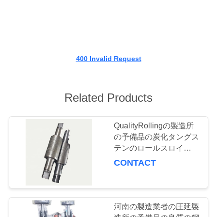
情
報
会
400 Invalid Request
社
案
Related Products
内
QualityRollingの製造所
の予備品の炭化タングス
品
テンのロールスロイスの
高いローラー
質
CONTACT
管
理
河南の製造業者の圧延製