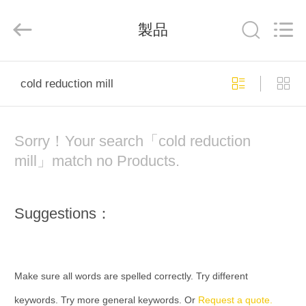
2022
-
2026
製品
Gongyi
Hengxu
Machinery
Manufacture
Co.,
ホ
Ltd..
All
cold reduction mill
Rights
Reserved.
ー
ム
Sorry！Your search「cold reduction
mill」match no Products.
製
品
Suggestions：
企
業
Make sure all words are spelled correctly. Try different
keywords. Try more general keywords. Or
Request a quote.