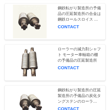
鋼鉄転がり製造所の予備
地
品の圧延製造所の合金は
鋼鉄ロールスロイス ロ
図
ーラーを投げた
CONTACT
PRIVACY
POLICY
ローラーの減力剤シャフ
ト モーター車軸箱の棚
の予備品の圧延製造所
CONTACT
鋼鉄転がり製造所の圧延
製造所の予備品の炭化タ
ングステンのローラー
ロール
CONTACT