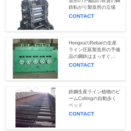
造所の予備品の良質の鋼
鉄転がり製造所の立場
お
CONTACT
問
い
HengxuのRebarの生産
合
ライン圧延製造所の予備
品の鋼鉄はまっすぐにな
わ
る
CONTACT
せ
見
鉄鋼生産ライン植物のビ
ームCollingの自動歩く
積
ベッド
依
CONTACT
頼