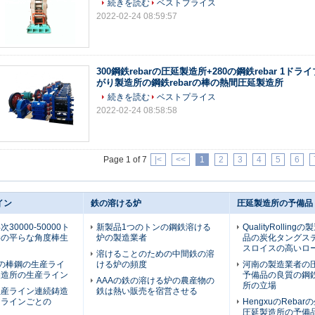
続きを読む
ベストプライス
2022-02-24 08:59:57
300鋼鉄rebarの圧延製造所+280の鋼鉄rebar 1ド
がり製造所の鋼鉄rebarの棒の熱間圧延製造所
続きを読む
ベストプライス
2022-02-24 08:58:58
Page 1 of 7
|<
<<
1
2
3
4
5
6
イン
鉄の溶ける炉
圧延製造所の予備品
30000-50000ト
新製品1つのトンの鋼鉄溶ける
QualityRollin
棒の平らな角度棒生
炉の製造業者
品の炭化タングス
スロイスの高いロ
溶けることのための中間鉄の溶
mmの棒鋼の生産ライ
ける炉の頻度
河南の製造業者の
製造所の生産ライン
予備品の良質の鋼
AAAの鉄の溶ける炉の農産物の
所の立場
生産ライン連続鋳造
鉄は熱い販売を宿営させる
りラインごとの
HengxuのReba
圧延製造所の予備