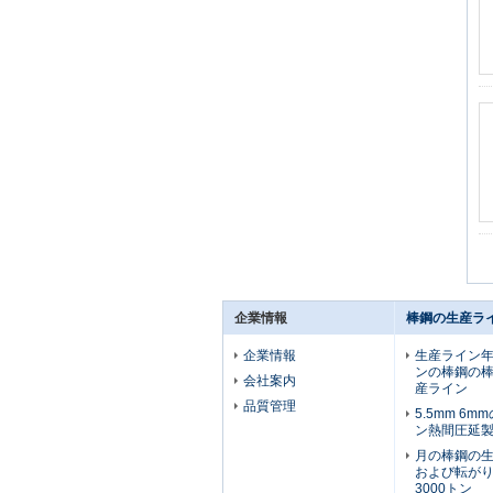
企業情報
棒鋼の生産ラ
企業情報
生産ライン年次
ンの棒鋼の
会社案内
産ライン
品質管理
5.5mm 6
ン熱間圧延
月の棒鋼の
および転が
3000トン