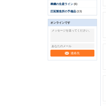
棒鋼の生産ライン
(6)
圧延製造所の予備品
(13)
オンラインです
連絡先