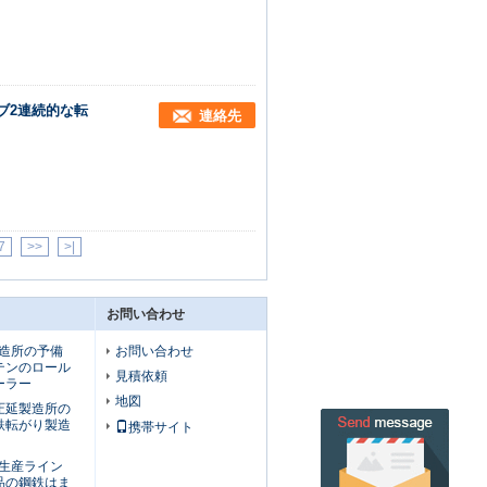
ライブ2連続的な転
連絡先
7
>>
>|
お問い合わせ
gの製造所の予備
お問い合わせ
テンのロール
見積依頼
ーラー
地図
圧延製造所の
鉄転がり製造
携帯サイト
rの生産ライン
品の鋼鉄はま