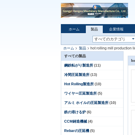
ホーム
製品
企業情報
ホーム
製品
hot rolling mill production l
すべての製品
ho
鋼鉄転がり製造所
(11)
冷間圧延製造所
(13)
Hot Rolling製造所
(10)
ワイヤー圧延製造所
(5)
アルミ ホイルの圧延製造所
(10)
鉄の溶ける炉
(6)
CCM鋳造機械
(4)
Rebarの圧延機
(5)