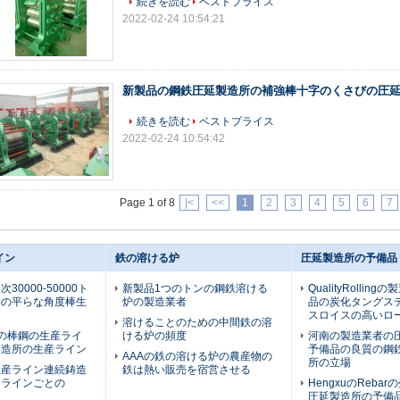
続きを読む
ベストプライス
2022-02-24 10:54:21
新製品の鋼鉄圧延製造所の補強棒十字のくさびの圧
続きを読む
ベストプライス
2022-02-24 10:54:42
Page 1 of 8
|<
<<
1
2
3
4
5
6
7
イン
鉄の溶ける炉
圧延製造所の予備品
30000-50000ト
新製品1つのトンの鋼鉄溶ける
QualityRollin
棒の平らな角度棒生
炉の製造業者
品の炭化タングス
スロイスの高いロ
溶けることのための中間鉄の溶
mmの棒鋼の生産ライ
ける炉の頻度
河南の製造業者の
製造所の生産ライン
予備品の良質の鋼
AAAの鉄の溶ける炉の農産物の
所の立場
生産ライン連続鋳造
鉄は熱い販売を宿営させる
りラインごとの
HengxuのReba
圧延製造所の予備