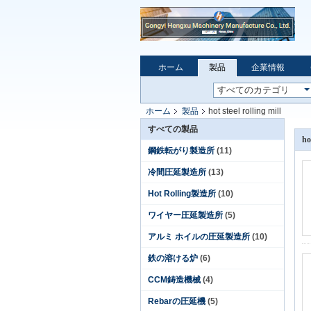
ホーム
製品
企業情報
ホーム
製品
hot steel rolling mill
すべての製品
ho
鋼鉄転がり製造所
(11)
冷間圧延製造所
(13)
Hot Rolling製造所
(10)
ワイヤー圧延製造所
(5)
アルミ ホイルの圧延製造所
(10)
鉄の溶ける炉
(6)
CCM鋳造機械
(4)
Rebarの圧延機
(5)