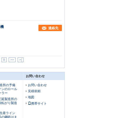
延機
連絡先
8
>>
>|
お問い合わせ
gの製造所の予備
お問い合わせ
テンのロール
見積依頼
ーラー
地図
圧延製造所の
鉄転がり製造
携帯サイト
rの生産ライン
品の鋼鉄はま