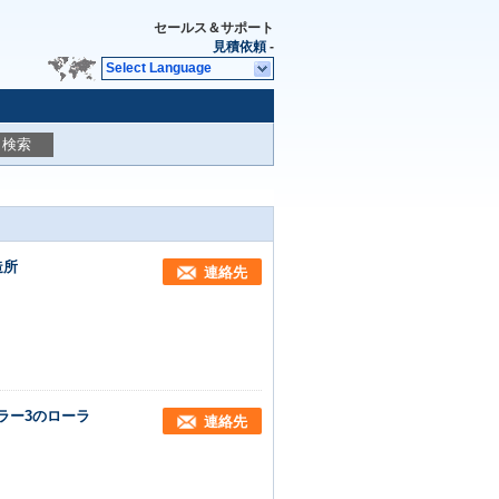
セールス＆サポート
見積依頼
-
Select Language
検索
造所
連絡先
ローラー3のローラ
連絡先