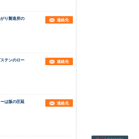
転がり製造所の
連絡先
グステンのロー
連絡先
ラーは版の圧延
連絡先