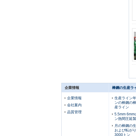
企業情報
棒鋼の生産ラ
企業情報
生産ライン年次
ンの棒鋼の
会社案内
産ライン
品質管理
5.5mm 6
ン熱間圧延
月の棒鋼の
および転が
3000トン