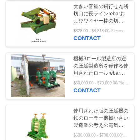
大きい容量の飛行せん断
切口に長ラインrebarお
地
4
よびワイヤー棒の切断の
図
圧延製造所ライン
$828.00 - $8,818.00/Pieces
CCM鋳造機械
CONTACT
PRIVACY
POLICY
機械3ロール製造所の逆
の圧延製造所を形作る使
用されたロールrebarの
価格を作り出す
5
$60,000.00 - $70,000.00/Pieces
CONTACT
Rebarの圧延機
使用された版の圧延機の
鉄のローラー機械小さい
製造業の考えの電気圧延
機
$600,000.00 - $700,000.00/Pieces