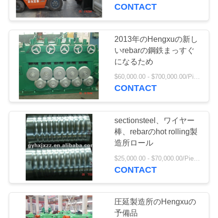
情
CONTACT
報
2013年のHengxuの新し
10
会
いrebarの鋼鉄まっすぐ
になるため
Hot Rolling製造所
社
$60,000.00 - $700,000.00/Pieces
CONTACT
案
内
sectionsteel、ワイヤー
棒、rebarのhot rolling製
品
造所ロール
5
$25,000.00 - $70,000.00/Pieces
質
CONTACT
ワイヤー圧延製造所
管
理
圧延製造所のHengxuの
予備品