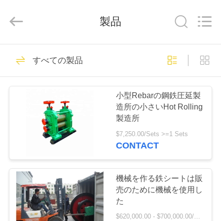
2022
-
2026
製品
Gongyi
Hengxu
Machinery
Manufacture
Co.,
ホ
11
Ltd..
All
すべての製品
Rights
Reserved.
ー
鋼鉄転がり製造所
ム
小型Rebarの鋼鉄圧延製
造所の小さいHot Rolling
製造所
製
$7,250.00/Sets >=1 Sets
品
CONTACT
13
企
機械を作る鉄シートは販
冷間圧延製造所
売のために機械を使用し
業
た
$620,000.00 - $700,000.00/Pieces