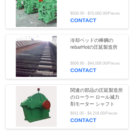
お
$500.00 - $70,000.00/Pieces
CONTACT
10
問
アルミ ホイルの圧
い
冷却ベッドの棒鋼の
延製造所
合
rebarHotの圧延製造所
わ
$808.80 - $44,008.00/Pieces
CONTACT
せ
6
関連の部品の圧延製造所
見
のローラー ロール減力
鉄の溶ける炉
積
剤モーター シャフト
$811.00 - $4,218.00/Pieces
依
CONTACT
頼