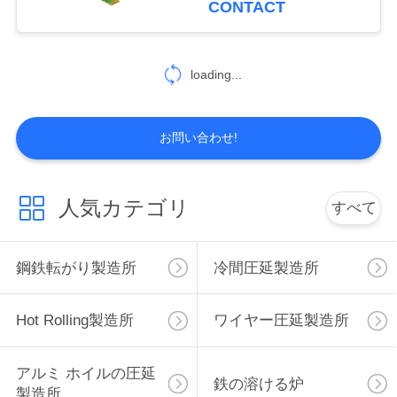
CONTACT
6
loading...
棒鋼の生産ライン
お問い合わせ!
人気カテゴリ
すべて
13
圧延製造所の予備品
鋼鉄転がり製造所
冷間圧延製造所
Hot Rolling製造所
ワイヤー圧延製造所
アルミ ホイルの圧延
鉄の溶ける炉
製造所