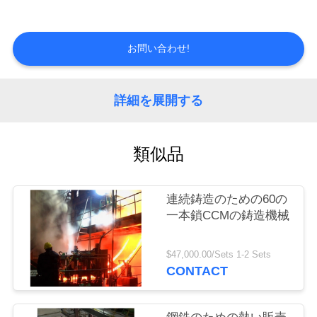
情
報
お問い合わせ!
会
詳細を展開する
社
案
類似品
内
連続鋳造のための60の
品
一本鎖CCMの鋳造機械
質
$47,000.00/Sets 1-2 Sets
管
CONTACT
理