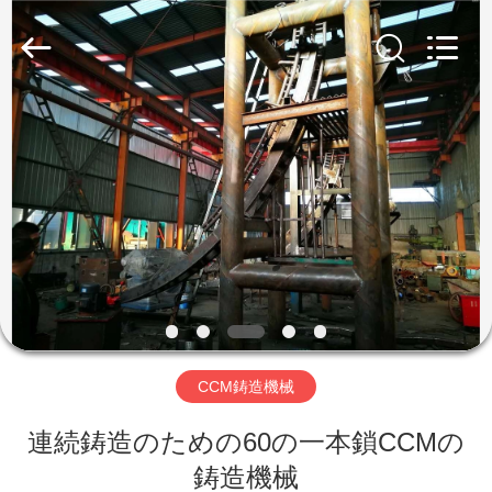
2022
-
2026
Gongyi
Hengxu
Machinery
Manufacture
Co.,
ホ
Ltd..
All
Rights
Reserved.
ー
ム
製
品
CCM鋳造機械
企
連続鋳造のための60の一本鎖CCMの
業
鋳造機械