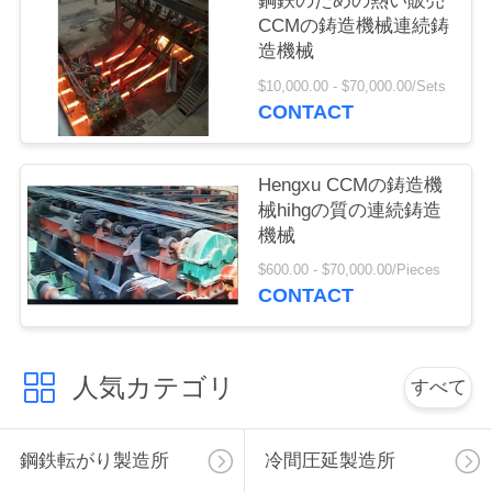
鋼鉄のための熱い販売
CCMの鋳造機械連続鋳
お
造機械
問
$10,000.00 - $70,000.00/Sets
CONTACT
い
合
Hengxu CCMの鋳造機
械hihgの質の連続鋳造
わ
機械
せ
$600.00 - $70,000.00/Pieces
CONTACT
見
積
人気カテゴリ
すべて
依
鋼鉄転がり製造所
冷間圧延製造所
頼