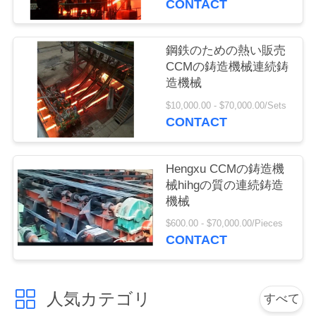
CONTACT
お
鋼鉄のための熱い販売
問
CCMの鋳造機械連続鋳
い
造機械
$10,000.00 - $70,000.00/Sets
合
CONTACT
わ
せ
Hengxu CCMの鋳造機
械hihgの質の連続鋳造
機械
見
$600.00 - $70,000.00/Pieces
CONTACT
積
依
人気カテゴリ
すべて
頼