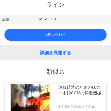
情
ライン
報
BV,ISO9001
証明:
会
お問い合わせ!
社
案
詳細を展開する
内
類似品
品
質
連続鋳造のための60の
管
一本鎖CCMの鋳造機械
理
$47,000.00/Sets 1-2 Sets