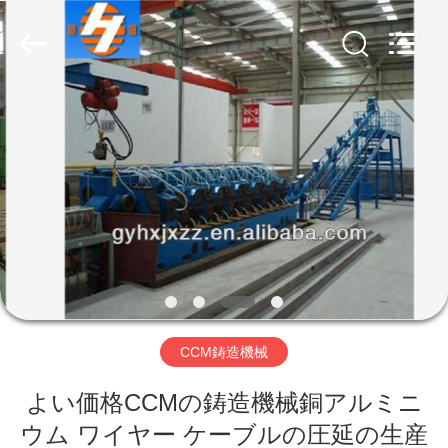
2022
-
2026
Gongyi
Hengxu
Machinery
Manufacture
Co.,
ホ
Ltd..
All
Rights
Reserved.
ー
ム
製
品
CCM鋳造機械
企
よい価格CCMの鋳造機械銅アルミニ
業
ウム ワイヤー ケーブルの圧延の生産